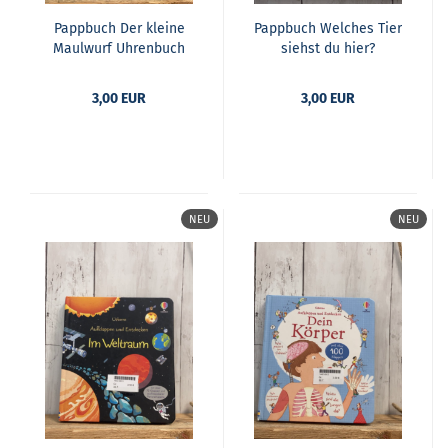
Papp­buch Der klei­ne
Papp­buch Wel­ches Tier
Maul­wurf Uh­ren­buch
siehst du hier?
3,00 EUR
3,00 EUR
NEU
NEU