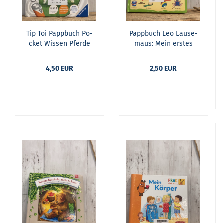
Tip Toi Papp­buch Po­
Papp­buch Leo Lau­se­
cket Wis­sen Pfer­de
m­aus: Mein ers­tes
und Ponys
Bild­wör­ter­buch
4,50 EUR
2,50 EUR