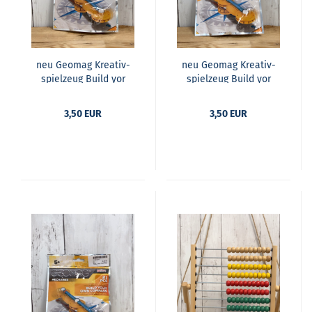
neu Geo­mag Krea­tiv­
neu Geo­mag Krea­tiv­
spiel­zeug Build yor
spiel­zeug Build yor
own Com­pass
own Com­pass
3,50 EUR
3,50 EUR