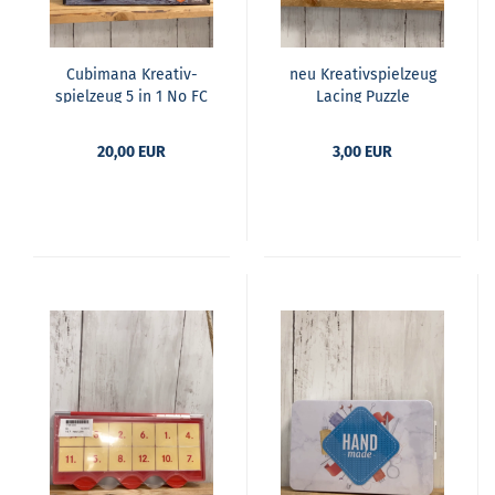
Cu­bi­ma­na Krea­tiv­
neu Krea­tiv­spiel­zeug
spiel­zeug 5 in 1 No FC
La­cing Puz­zle
9015 Tech­nik Ro­bo­ter
20,00 EUR
3,00 EUR