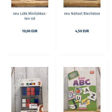
neu Lükk Mi­nilük­kas­
neu Näh­set Blech­do­se
ten rot
10,00 EUR
4,50 EUR