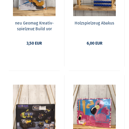
neu Geo­mag Krea­tiv­
Holz­spiel­zeug Aba­kus
spiel­zeug Build yor
own Com­pass
3,50 EUR
6,00 EUR