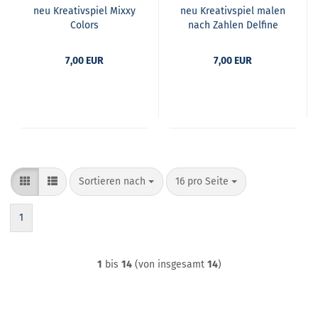
neu Krea­tiv­spiel Mixxy
neu Krea­tiv­spiel malen
Co­lors
nach Zah­len Del­fi­ne
7,00 EUR
7,00 EUR
Sortieren nach
pro Seite
Sortieren nach
16 pro Seite
1
1
bis
14
(von insgesamt
14
)