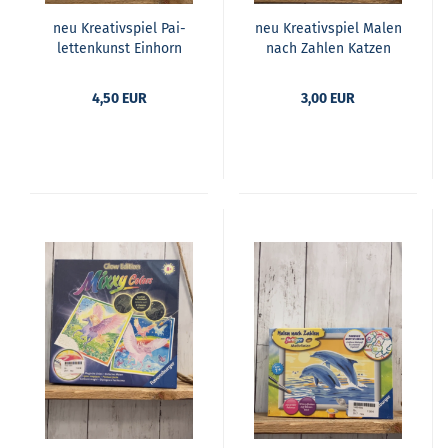
neu Krea­tiv­spiel Pai­
neu Krea­tiv­spiel Malen
let­ten­kunst Ein­horn
nach Zah­len Kat­zen
4,50 EUR
3,00 EUR