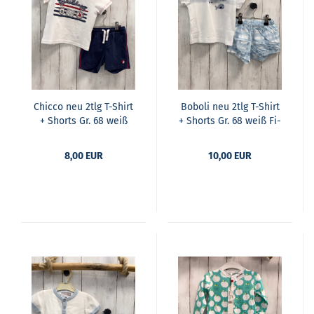
Chic­co neu 2tlg T-​Shirt
Bobo­li neu 2tlg T-​Shirt
+ Shorts Gr. 68 weiß
+ Shorts Gr. 68 weiß Fi­
blau rote Strei­fen
sche blau weiß ka­rier­
blau­er Bund + blau NP
ter Kra­gen + Shorts
8,00 EUR
10,00 EUR
32,90€