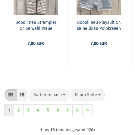
Bobo­li neu Stramp­ler
Bobo­li neu Play­suit Gr.
Gr. 68 weiß graue
68 hell­blau Po­lok­ra­gen
Strei­fen Frot­tee
7,00 EUR
7,00 EUR
Sortieren nach
pro Seite
Sortieren nach
16 pro Seite
1
2
3
4
5
6
7
8
»
1
bis
16
(von insgesamt
120
)