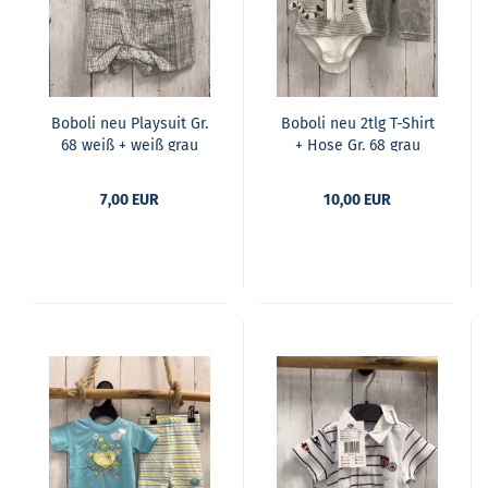
Bobo­li neu Play­suit Gr.
Bobo­li neu 2tlg T-​Shirt
68 weiß + weiß grau
+ Hose Gr. 68 grau
ka­riert Latz­op­tik apri­
weiß ge­streift Katze
kot Ho­sen­trä­ger
Bo­dy­un­ter­teil + grau
7,00 EUR
10,00 EUR
Frot­tee