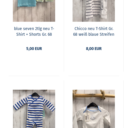
blue seven 2tlg neu T-​
Chic­co neu T-​Shirt Gr.
Shirt + Shorts Gr. 68
68 weiß blaue Strei­fen
hell­blau Mons­ter Herz
Po­lok­ra­gen
+ weiß blau grüne
5,00 EUR
8,00 EUR
Strei­fen