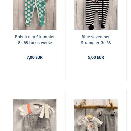
Bobo­li neu Stramp­ler
Blue seven neu
Gr. 68 tür­kis weiße
Stramp­ler Gr. 68
Äpfel + Bund
schwarz weiß ge­streift
Nicky Panda
7,00 EUR
5,00 EUR