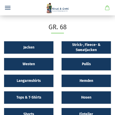
GR. 68
Strick-, Fleece- &
Jacken
Sweatjacken
Westen
Pullis
Langarmshirts
Hemden
Tops & T-Shirts
Hosen
Shorts
Einteiler