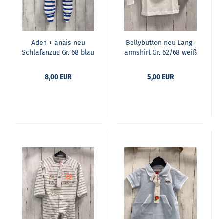
Aden + anais neu
Bel­ly­but­ton neu Lang­
Schlaf­an­zug Gr. 68 blau
arm­shirt Gr. 62/68 weiß
weiß ge­streift 95%
Bär blau­er Bund
Baum­wol­le
8,00 EUR
5,00 EUR