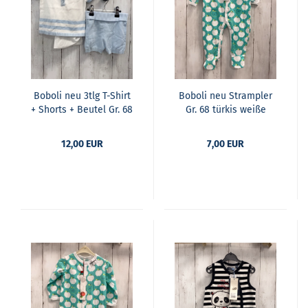
Bobo­li neu 3tlg T-​Shirt
Bobo­li neu Stramp­ler
+ Shorts + Beu­tel Gr. 68
Gr. 68 tür­kis weiße
weiß hell­blau­er Bund
Äpfel + Bund
Strick + hell­blau
12,00 EUR
7,00 EUR