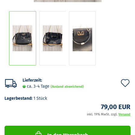
Lieferzeit:
A
ca. 3-4 Tage
(Ausland abweichend)
d
Lagerbestand:
1
Stück
M
79,00 EUR
inkl. 19% MwSt. zzgl.
Versand