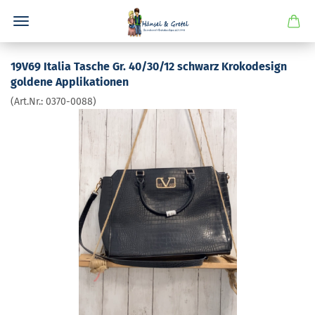
19V69 Ita­lia Ta­sche Gr. 40/30/12 schwarz Kro­ko­de­sign
gol­de­ne Ap­pli­ka­tio­nen
(Art.Nr.:
0370-​0088
)