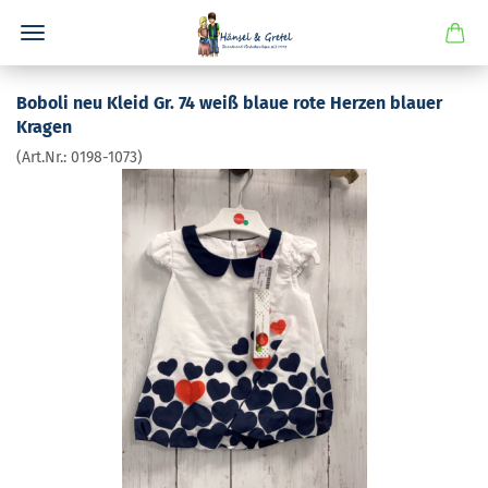
Bobo­li neu Kleid Gr. 74 weiß blaue rote Her­zen blau­er
Kra­gen
(Art.Nr.:
0198-​1073
)