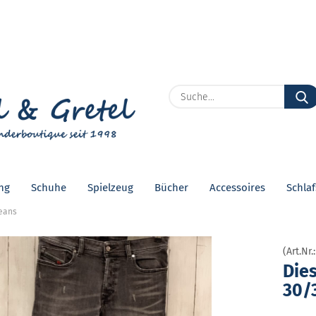
Lieferland
E
P
ng
Schuhe
Spielzeug
Bücher
Accessoires
Schla
Kon
Jeans
Pas
(Art.Nr.
Die­
30/