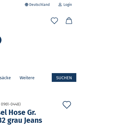
Deutschland
Login
-Mail
Suche...
asswort
fsäcke
Weitere
SUCHEN
to erstellen
swort vergessen?
Auf
:
0961-0448
)
sel Hose Gr.
den
32 grau Jeans
Merkzettel