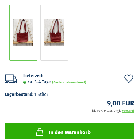
Lieferzeit:
A
ca. 3-4 Tage
(Ausland abweichend)
d
Lagerbestand:
1
Stück
M
9,00 EUR
inkl. 19% MwSt. zzgl.
Versand
In den Warenkorb