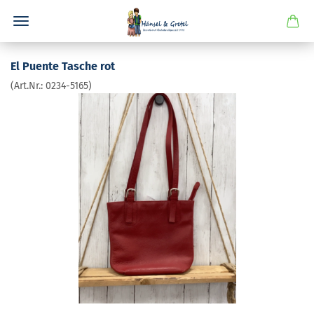
El Pu­en­te Ta­sche rot
(Art.Nr.:
0234-​5165
)