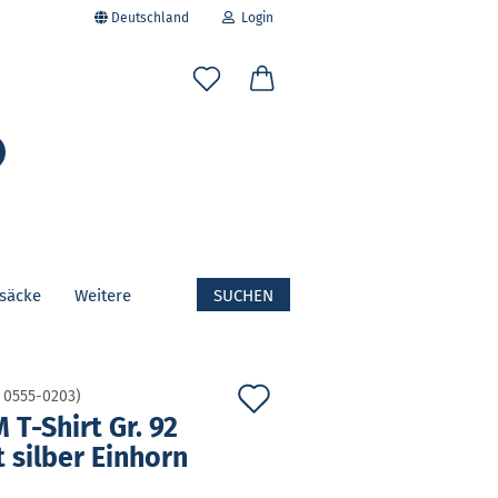
Deutschland
Login
-Mail
Suche...
asswort
fsäcke
Weitere
SUCHEN
to erstellen
swort vergessen?
Auf
:
0555-0203
)
T-​Shirt Gr. 92
den
 sil­ber Ein­horn
Merkzettel