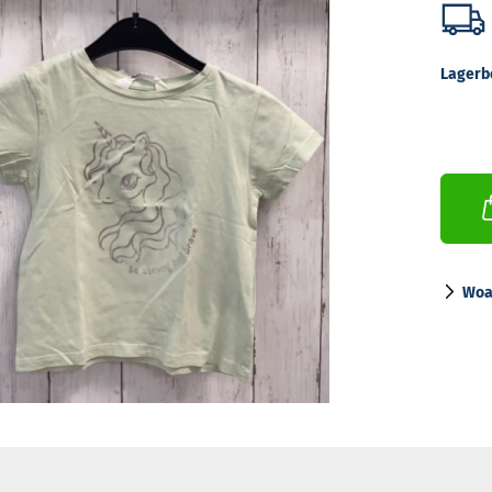
Lagerb
Woa