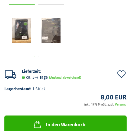
Lieferzeit:
A
ca. 3-4 Tage
(Ausland abweichend)
d
Lagerbestand:
1
Stück
M
8,00 EUR
inkl. 19% MwSt. zzgl.
Versand
In den Warenkorb