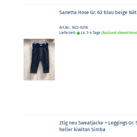
Sa­net­ta Hose Gr. 62 blau beige Nä
Art.Nr.: 1622-0256
Lieferzeit:
ca. 3-4 Tage
(Ausland abweichen
2tlg neu Sweat­ja­cke + Leg­gings Gr. 
hel­ler ki­wi­ton Simba