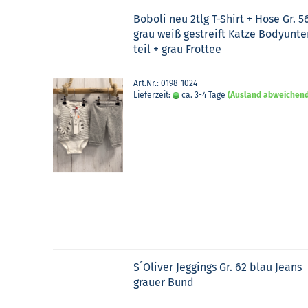
Bobo­li neu 2tlg T-​Shirt + Hose Gr. 5
grau weiß ge­streift Katze Bo­dy­un­te
teil + grau Frot­tee
Art.Nr.: 0198-1024
Lieferzeit:
ca. 3-4 Tage
(Ausland abweichen
S´Oli­ver Jeg­gings Gr. 62 blau Jeans
grau­er Bund