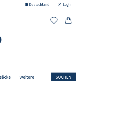
Deutschland
Login
-Mail
Suche...
asswort
fsäcke
Weitere
SUCHEN
to erstellen
swort vergessen?