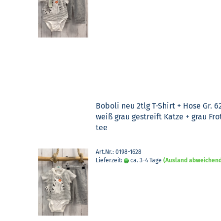
Bobo­li neu 2tlg T-​Shirt + Hose Gr. 6
weiß grau ge­streift Katze + grau Fro
tee
Art.Nr.: 0198-1628
Lieferzeit:
ca. 3-4 Tage
(Ausland abweichen