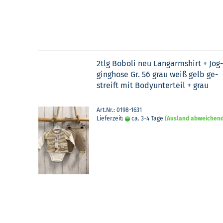
2tlg Bobo­li neu Lang­arm­shirt + Jog
ging­ho­se Gr. 56 grau weiß gelb ge­
streift mit Bo­dy­un­ter­teil + grau
Art.Nr.: 0198-1631
Lieferzeit:
ca. 3-4 Tage
(Ausland abweichen