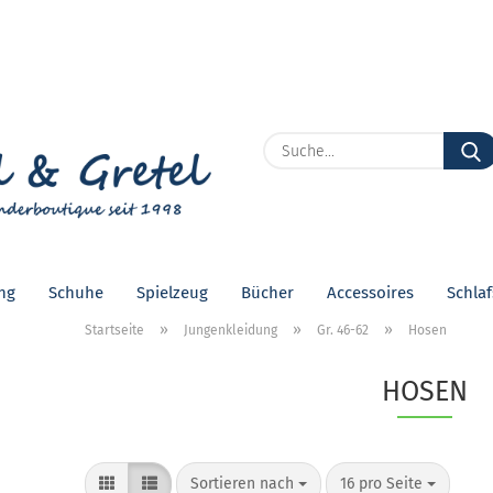
Lieferland
E
P
ng
Schuhe
Spielzeug
Bücher
Accessoires
Schla
Kon
»
»
»
Startseite
Jungenkleidung
Gr. 46-62
Hosen
Pas
HOSEN
Sortieren nach
pro Seite
Sortieren nach
16 pro Seite