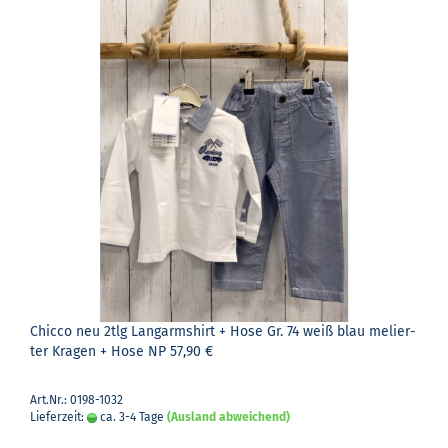
Chic­co neu 2tlg Lang­arm­shirt + Hose Gr. 74 weiß blau me­lier­
ter Kra­gen + Hose NP 57,90 €
Art.Nr.: 0198-1032
Lieferzeit:
ca. 3-4 Tage
(Ausland abweichend)