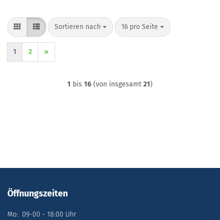
Sortieren nach
pro Seite
Sortieren nach
16 pro Seite
1
2
»
1
bis
16
(von insgesamt
21
)
Öffnungszeiten
Mo: 09-00 - 18:00 Uhr