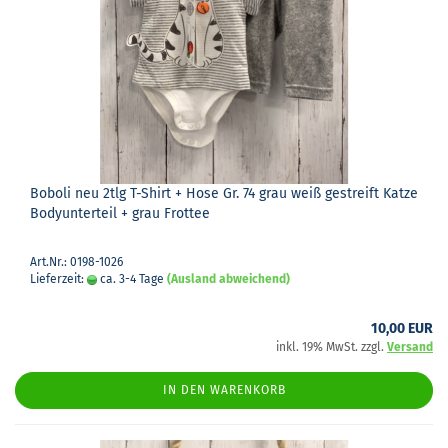
Bobo­li neu 2tlg T-​Shirt + Hose Gr. 74 grau weiß ge­streift Katze
Bo­dy­un­ter­teil + grau Frot­tee
Art.Nr.: 0198-1026
Lieferzeit:
ca. 3-4 Tage
(Ausland abweichend)
10,00 EUR
inkl. 19% MwSt. zzgl.
Versand
IN DEN WARENKORB