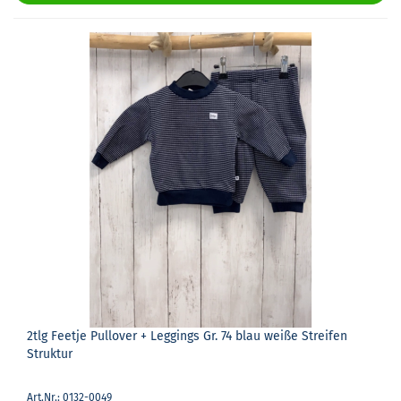
2tlg Feet­je Pull­over + Leg­gings Gr. 74 blau weiße Strei­fen
Struk­tur
Art.Nr.: 0132-0049