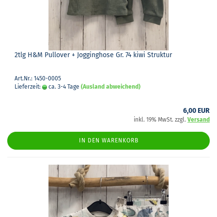
2tlg H&M Pull­over + Jog­ging­ho­se Gr. 74 kiwi Struk­tur
Art.Nr.: 1450-0005
Lieferzeit:
ca. 3-4 Tage
(Ausland abweichend)
6,00 EUR
inkl. 19% MwSt. zzgl.
Versand
IN DEN WARENKORB