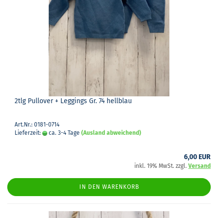
2tlg Pull­over + Leg­gings Gr. 74 hell­blau
Art.Nr.: 0181-0714
Lieferzeit:
ca. 3-4 Tage
(Ausland abweichend)
6,00 EUR
inkl. 19% MwSt. zzgl.
Versand
IN DEN WARENKORB