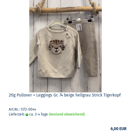
2tlg Pull­over + Leg­gings Gr. 74 beige hell­grau Strick Ti­ger­kopf
Art.Nr.: 1372-0044
Lieferzeit:
ca. 3-4 Tage
(Ausland abweichend)
6,00 EUR