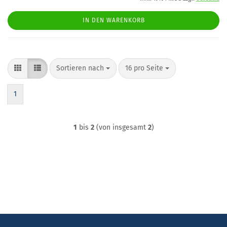
IN DEN WARENKORB
Sortieren nach
pro Seite
Sortieren nach
16 pro Seite
1
1
bis
2
(von insgesamt
2
)