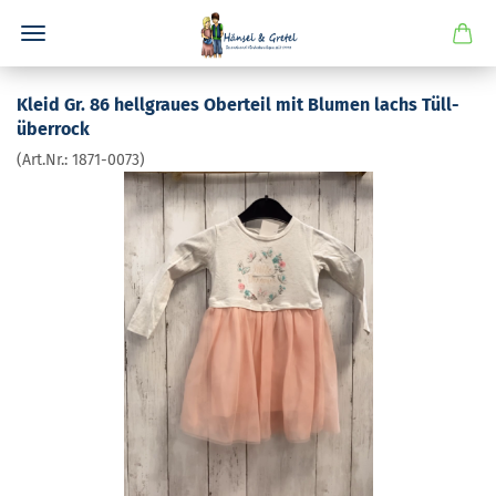
Kleid Gr. 86 hell­grau­es Ober­teil mit Blu­men lachs Tüll­
über­rock
(Art.Nr.:
1871-​0073
)