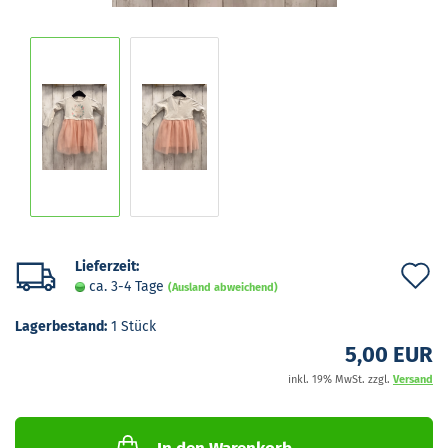
Lieferzeit:
A
ca. 3-4 Tage
(Ausland abweichend)
d
Lagerbestand:
1
Stück
M
5,00 EUR
inkl. 19% MwSt. zzgl.
Versand