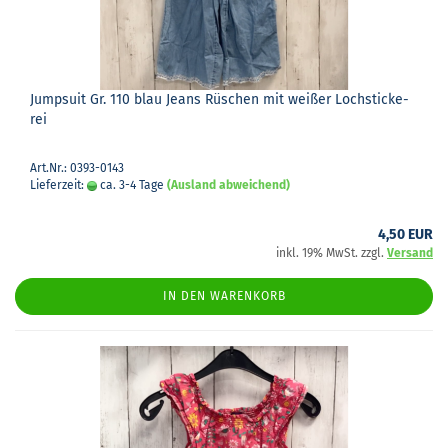
Jump­su­it Gr. 110 blau Jeans Rü­schen mit wei­ßer Loch­sti­cke­
rei
Art.Nr.: 0393-0143
Lieferzeit:
ca. 3-4 Tage
(Ausland abweichend)
4,50 EUR
inkl. 19% MwSt. zzgl.
Versand
IN DEN WARENKORB