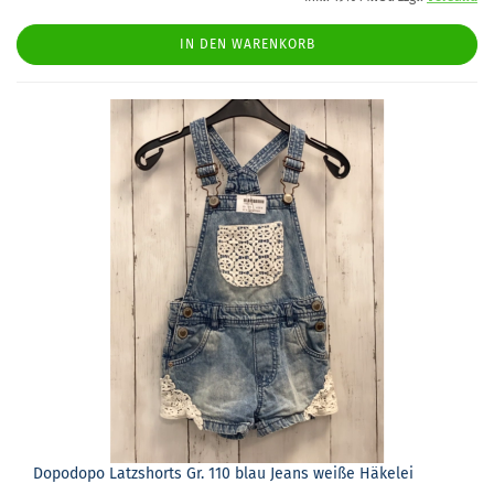
IN DEN WARENKORB
Do­podo­po Latz­shorts Gr. 110 blau Jeans weiße Hä­ke­lei