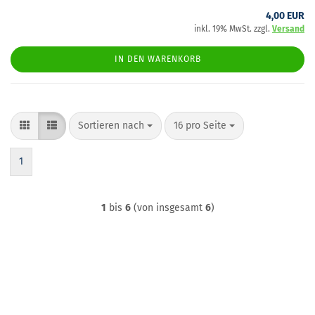
4,00 EUR
inkl. 19% MwSt. zzgl.
Versand
IN DEN WARENKORB
Sortieren nach
pro Seite
Sortieren nach
16 pro Seite
1
1
bis
6
(von insgesamt
6
)