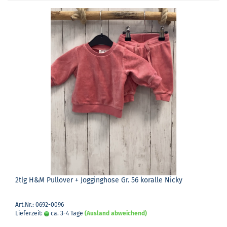
2tlg H&M Pull­over + Jog­ging­ho­se Gr. 56 ko­ral­le Nicky
Art.Nr.: 0692-0096
Lieferzeit:
ca. 3-4 Tage
(Ausland abweichend)