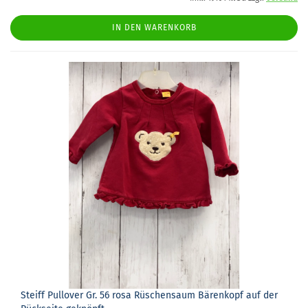
IN DEN WARENKORB
Steiff Pull­over Gr. 56 rosa Rü­schen­saum Bä­ren­kopf auf der