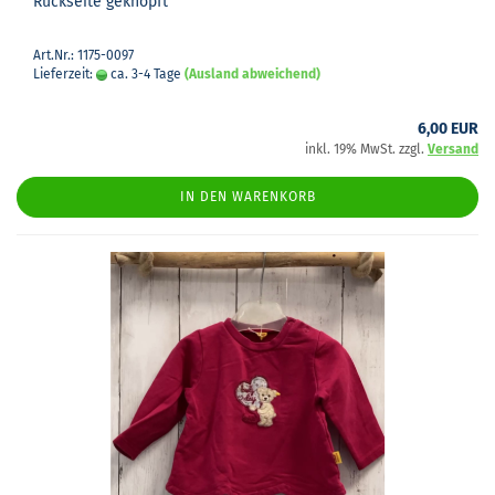
Rück­sei­te ge­knöpft
Art.Nr.: 1175-0097
Lieferzeit:
ca. 3-4 Tage
(Ausland abweichend)
6,00 EUR
inkl. 19% MwSt. zzgl.
Versand
IN DEN WARENKORB