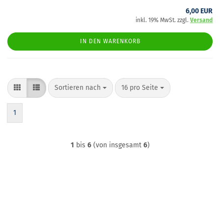
6,00 EUR
inkl. 19% MwSt. zzgl.
Versand
IN DEN WARENKORB
Sortieren nach
pro Seite
Sortieren nach
16 pro Seite
1
1
bis
6
(von insgesamt
6
)