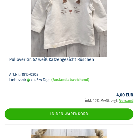
Pull­over Gr. 62 weiß Kat­zen­ge­sicht Rü­schen
Art.Nr.: 1815-0308
Lieferzeit:
ca. 3-4 Tage
(Ausland abweichend)
4,00 EUR
inkl. 19% MwSt. zzgl.
Versand
IN DEN WARENKORB