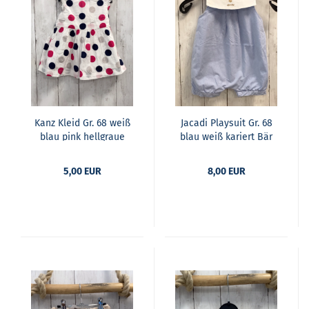
Kanz Kleid Gr. 68 weiß
Ja­ca­di Play­suit Gr. 68
blau pink hell­graue
blau weiß ka­riert Bär
Punk­te
5,00 EUR
8,00 EUR