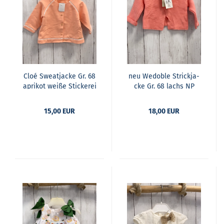
Cloé Sweat­ja­cke Gr. 68
neu We­do­ble Strick­ja­
apri­kot weiße Sti­cke­rei
cke Gr. 68 lachs NP
34,90 €
15,00 EUR
18,00 EUR