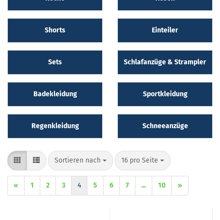
Shorts
Einteiler
Sets
Schlafanzüge & Strampler
Badekleidung
Sportkleidung
Regenkleidung
Schneeanzüge
Sortieren nach
pro Seite
Sortieren nach
16 pro Seite
«
1
2
3
4
5
6
7
...
10
»