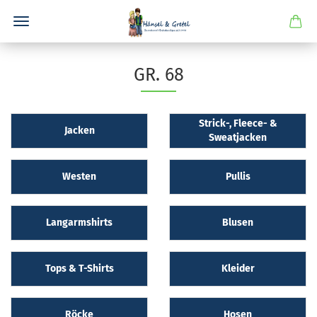
GR. 68
Strick-, Fleece- &
Jacken
Sweatjacken
Westen
Pullis
Langarmshirts
Blusen
Tops & T-Shirts
Kleider
Röcke
Hosen