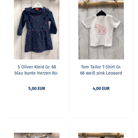
S´Oli­ver Kleid Gr. 68
Tom Tailor T-​Shirt Gr.
blau bunte Her­zen Rü­
68 weiß pink Leo­pard
schen
mit Punk­ten
5,00 EUR
4,00 EUR