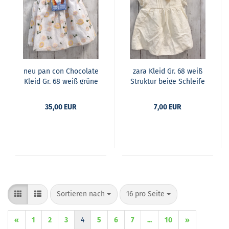
neu pan con Cho­co­la­te
zara Kleid Gr. 68 weiß
Kleid Gr. 68 weiß grüne
Struk­tur beige Schlei­fe
Schlei­fen an den
Schul­tern Sti­cke­rei
35,00 EUR
7,00 EUR
Sortieren nach
pro Seite
Sortieren nach
16 pro Seite
«
1
2
3
4
5
6
7
...
10
»