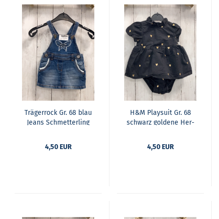
Trä­ger­rock Gr. 68 blau
H&M Play­suit Gr. 68
Jeans Schmet­ter­ling
schwarz gol­de­ne Her­
zen Rü­schen­bund
4,50 EUR
4,50 EUR