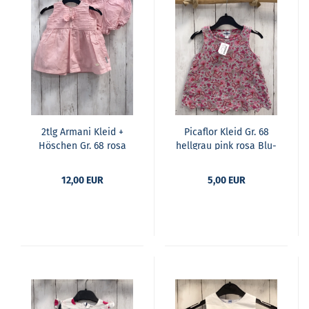
2tlg Ar­ma­ni Kleid +
Pi­caf­lor Kleid Gr. 68
Hös­chen Gr. 68 rosa
hell­grau pink rosa Blu­
Rip­pen + Sti­cke­rei
men
12,00 EUR
5,00 EUR