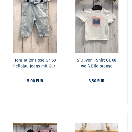
Tom Tailor Hose Gr. 68
S´Oli­ver T-​Shirt Gr. 68
hell­blau Jeans mit Gür­
weiß Bild oran­ge
tel­band
Palme + Blü­ten
5,00 EUR
3,50 EUR