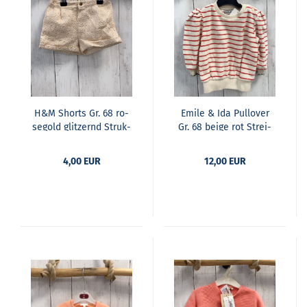
H&M Shorts Gr. 68 ro­
Emile & Ida Pull­over
se­gold glit­zernd Struk­
Gr. 68 beige rot Strei­
tur
fen Frot­tee
4,00 EUR
12,00 EUR