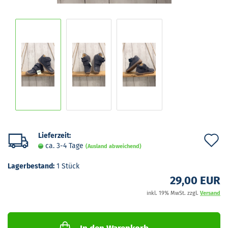
Lieferzeit:
A
ca. 3-4 Tage
(Ausland abweichend)
d
Lagerbestand:
1
Stück
M
29,00 EUR
inkl. 19% MwSt. zzgl.
Versand