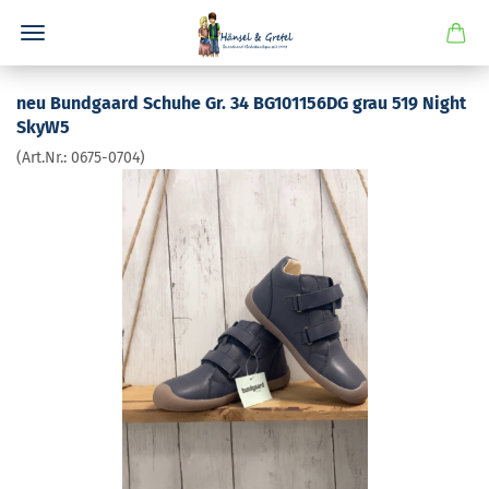
neu Bund­gaard Schu­he Gr. 34 BG101156DG grau 519 Night
SkyW5
(Art.Nr.:
0675-​0704
)