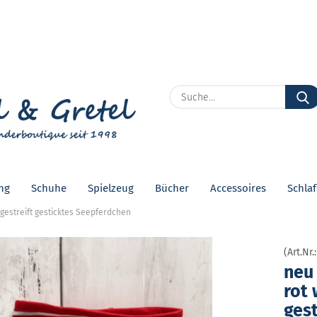
Lieferland
E
P
ng
Schuhe
Spielzeug
Bücher
Accessoires
Schla
Kon
 gestreift gesticktes Seepferdchen
Pas
(Art.Nr.
neu 
rot 
ge­s