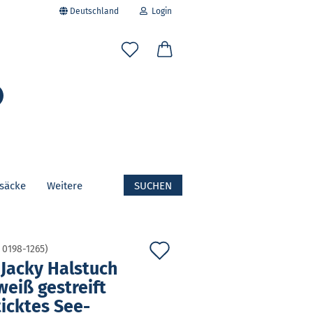
Deutschland
Login
-Mail
Suche...
asswort
fsäcke
Weitere
SUCHEN
to erstellen
swort vergessen?
Auf
:
0198-1265
)
Jacky Hals­tuch
den
weiß ge­streift
Merkzettel
tick­tes See­