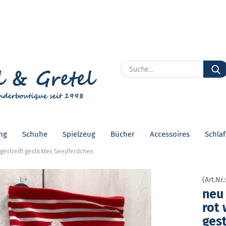
Lieferland
E
P
ng
Schuhe
Spielzeug
Bücher
Accessoires
Schla
Kon
 gestreift gesticktes Seepferdchen
Pas
(Art.Nr.
neu 
rot 
ge­s