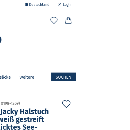
Deutschland
Login
-Mail
Suche...
asswort
fsäcke
Weitere
SUCHEN
to erstellen
swort vergessen?
Auf
:
0198-1269
)
Jacky Hals­tuch
den
weiß ge­streift
Merkzettel
tick­tes See­