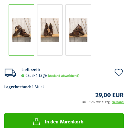
Lieferzeit:
A
ca. 3-4 Tage
(Ausland abweichend)
d
Lagerbestand:
1
Stück
M
29,00 EUR
inkl. 19% MwSt. zzgl.
Versand
In den Warenkorb