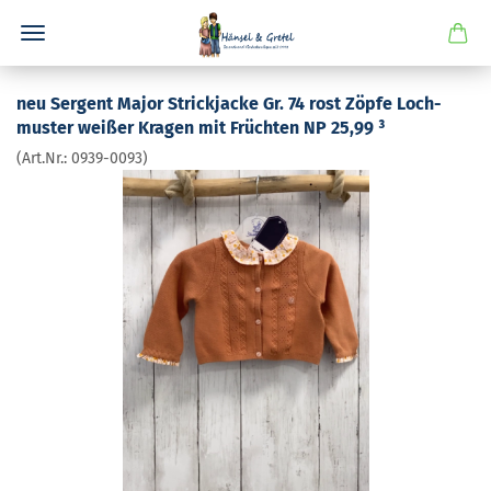
neu Ser­gent Major Strick­ja­cke Gr. 74 rost Zöpfe Loch­
mus­ter wei­ßer Kra­gen mit Früch­ten NP 25,99 ³
(Art.Nr.:
0939-​0093
)