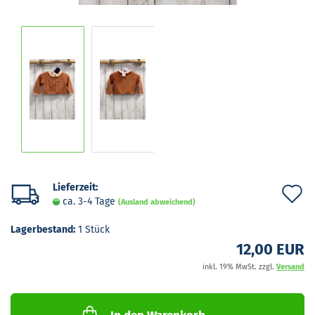
Lieferzeit:
A
ca. 3-4 Tage
(Ausland abweichend)
d
Lagerbestand:
1
Stück
M
12,00 EUR
inkl. 19% MwSt. zzgl.
Versand