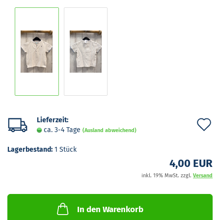
Lieferzeit:
A
ca. 3-4 Tage
(Ausland abweichend)
d
Lagerbestand:
1
Stück
M
4,00 EUR
inkl. 19% MwSt. zzgl.
Versand
In den Warenkorb