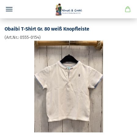
Obai­bi T-​Shirt Gr. 80 weiß Knopfleis­te
(Art.Nr.:
0555-​0154
)