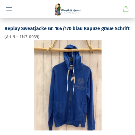
Re­play Sweat­ja­cke Gr. 164/170 blau Ka­pu­ze graue Schrift
(Art.Nr.:
1147-​0039
)