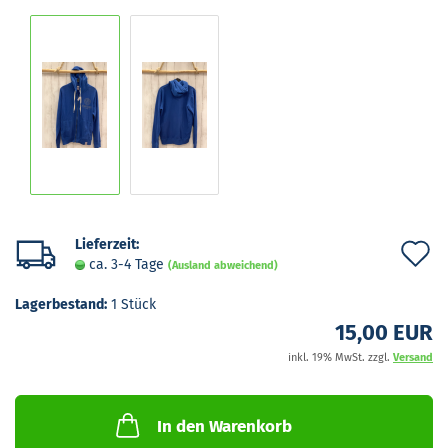
Lieferzeit:
A
ca. 3-4 Tage
(Ausland abweichend)
d
Lagerbestand:
1
Stück
M
15,00 EUR
inkl. 19% MwSt. zzgl.
Versand
In den Warenkorb