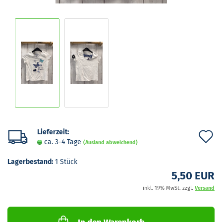
Lieferzeit:
A
ca. 3-4 Tage
(Ausland abweichend)
d
Lagerbestand:
1
Stück
M
5,50 EUR
inkl. 19% MwSt. zzgl.
Versand