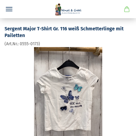
Ser­gent Major T-​Shirt Gr. 116 weiß Schmet­ter­lin­ge mit
Pai­let­ten
(Art.Nr.:
0555-​0173
)