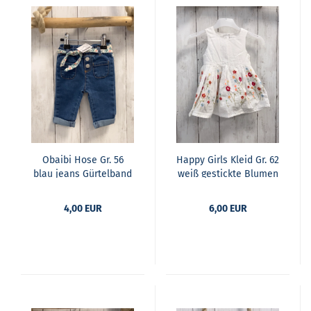
Obai­bi Hose Gr. 56
Happy Girls Kleid Gr. 62
blau jeans Gür­tel­band
weiß ge­stick­te Blu­men
mit Blät­tern
4,00 EUR
6,00 EUR