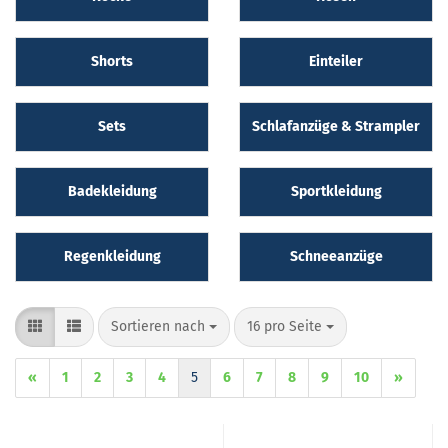
Shorts
Einteiler
Sets
Schlafanzüge & Strampler
Badekleidung
Sportkleidung
Regenkleidung
Schneeanzüge
Sortieren nach
pro Seite
Sortieren nach
16 pro Seite
«
1
2
3
4
5
6
7
8
9
10
»