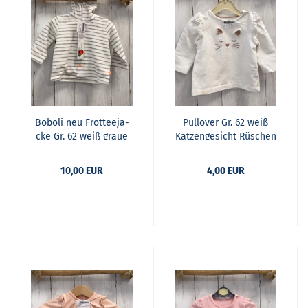
Bobo­li neu Frot­tee­ja­
Pull­over Gr. 62 weiß
cke Gr. 62 weiß graue
Kat­zen­ge­sicht Rü­schen
Strei­fen oran­ge Knöp­fe
10,00 EUR
4,00 EUR