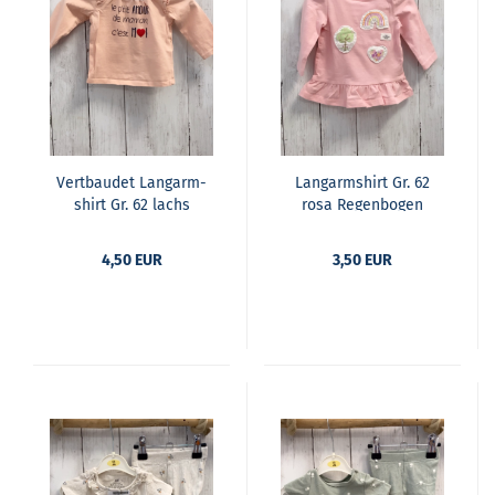
Vert­bau­det Lang­arm­
Lang­arm­shirt Gr. 62
shirt Gr. 62 lachs
rosa Re­gen­bo­gen
schwra­ze Schrift Rü­
schen
4,50 EUR
3,50 EUR