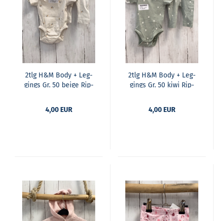
2tlg H&M Body + Leg­
2tlg H&M Body + Leg­
gings Gr. 50 beige Rip­
gings Gr. 50 kiwi Rip­
pen Blu­men Rü­schen­
pen weiße Blu­men
kra­gen
4,00 EUR
4,00 EUR