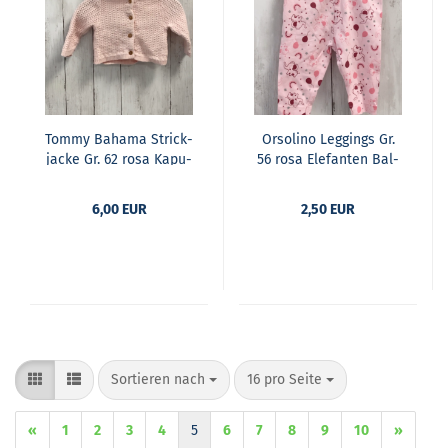
Tommy Ba­ha­ma Strick­
Or­so­li­no Leg­gings Gr.
ja­cke Gr. 62 rosa Ka­pu­
56 rosa Ele­fan­ten Bal­
ze mit Ohren
lons
6,00 EUR
2,50 EUR
Sortieren nach
pro Seite
Sortieren nach
16 pro Seite
«
1
2
3
4
5
6
7
8
9
10
»