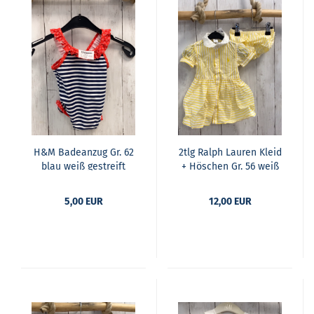
H&M Ba­de­an­zug Gr. 62
2tlg Ralph Lau­ren Kleid
blau weiß ge­streift
+ Hös­chen Gr. 56 weiß
rote Ärmel Blu­men
gelb ge­streift wei­ßer
Kra­gen
5,00 EUR
12,00 EUR