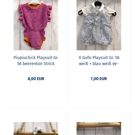
Piu­piuchick Play­suit Gr.
Il Gufo Play­suit Gr. 56
56 bee­ren­ton Strick
weiß + blau weiß ge­
gol­de­ner Glit­zer­bund
streift
8,00 EUR
7,00 EUR