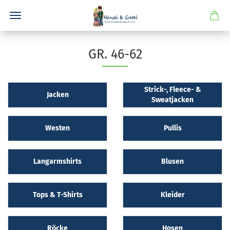
GR. 46-62
Strick-, Fleece- &
Jacken
Sweatjacken
Westen
Pullis
Langarmshirts
Blusen
Tops & T-Shirts
Kleider
Röcke
Hosen