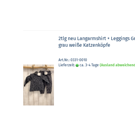
2tlg neu Lang­arm­shirt + Leg­gings Gr
grau weiße Kat­zen­köp­fe
Art.Nr.: 0331-0010
Lieferzeit:
ca. 3-4 Tage
(Ausland abweichen