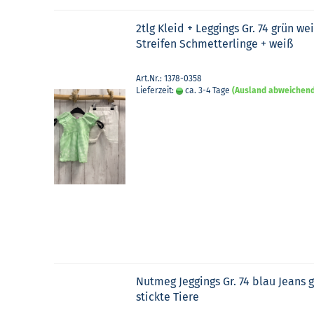
2tlg Kleid + Leg­gings Gr. 74 grün we
Strei­fen Schmet­ter­lin­ge + weiß
Art.Nr.: 1378-0358
Lieferzeit:
ca. 3-4 Tage
(Ausland abweichen
Nut­meg Jeg­gings Gr. 74 blau Jeans 
stick­te Tiere