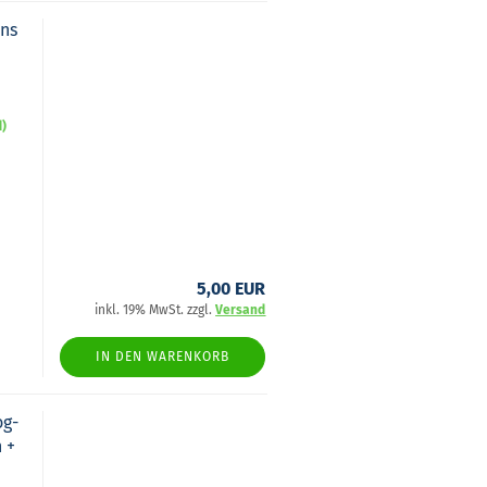
ans
d)
5,00 EUR
inkl. 19% MwSt. zzgl.
Versand
IN DEN WARENKORB
og­
n +