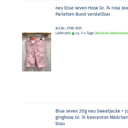
neu blue seven Hose Gr. 74 rosa Je
Pai­let­ten Bund ver­stell­bar
Art.Nr.: 0198-1635
Lieferzeit:
ca. 3-4 Tage
(Ausland abweichen
Blue seven 2tlg neu Sweat­ja­cke + J
ging­ho­se Gr. 74 bee­ren­ton Mäd­che
blau