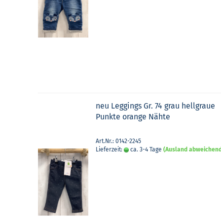
neu Leg­gings Gr. 74 grau hell­graue
Punk­te oran­ge Nähte
Art.Nr.: 0142-2245
Lieferzeit:
ca. 3-4 Tage
(Ausland abweichen