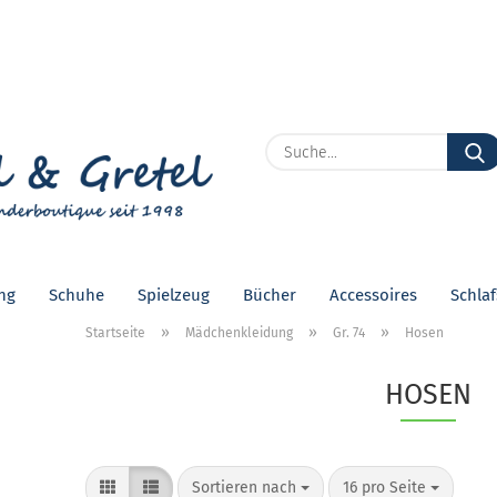
Lieferland
E
P
ng
Schuhe
Spielzeug
Bücher
Accessoires
Schla
Kon
»
»
»
Startseite
Mädchenkleidung
Gr. 74
Hosen
Pas
HOSEN
Sortieren nach
pro Seite
Sortieren nach
16 pro Seite