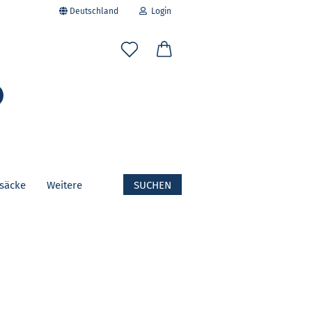
Deutschland
Login
-Mail
Suche...
asswort
fsäcke
Weitere
SUCHEN
to erstellen
swort vergessen?