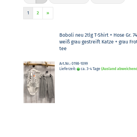
1
2
»
Bobo­li neu 2tlg T-​Shirt + Hose Gr. 7
weiß grau ge­streift Katze + grau Fro
tee
Art.Nr.: 0198-1099
Lieferzeit:
ca. 3-4 Tage
(Ausland abweichen