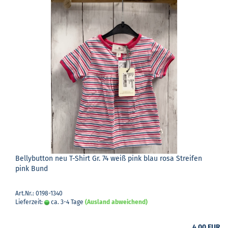
Bel­ly­but­ton neu T-​Shirt Gr. 74 weiß pink blau rosa Strei­fen
pink Bund
Art.Nr.: 0198-1340
Lieferzeit:
ca. 3-4 Tage
(Ausland abweichend)
4,00 EUR