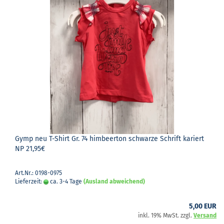
Gymp neu T-​Shirt Gr. 74 him­beer­ton schwar­ze Schrift ka­riert
NP 21,95€
Art.Nr.: 0198-0975
Lieferzeit:
ca. 3-4 Tage
(Ausland abweichend)
5,00 EUR
inkl. 19% MwSt. zzgl.
Versand