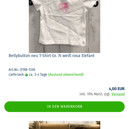
Bel­ly­but­ton neu T-​Shirt Gr. 74 weiß rosa Ele­fant
Art.Nr.: 0198-1336
Lieferzeit:
ca. 3-4 Tage
(Ausland abweichend)
4,00 EUR
inkl. 19% MwSt. zzgl.
Versand
IN DEN WARENKORB