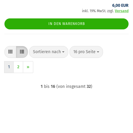
6,00 EUR
inkl. 19% MwSt. zzgl.
Versand
IN DEN WARENKORB
Sortieren nach
pro Seite
Sortieren nach
16 pro Seite
1
2
»
1
bis
16
(von insgesamt
32
)