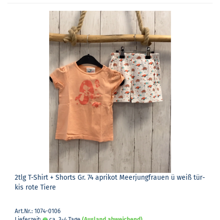
2tlg T-​Shirt + Shorts Gr. 74 apri­kot Meer­jung­frau­en ü weiß tür­
kis rote Tiere
Art.Nr.: 1074-0106
Lieferzeit:
ca. 3-4 Tage
(Ausland abweichend)