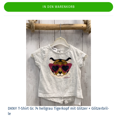
IN DEN WARENKORB
DKNY T-​Shirt Gr. 74 hell­grau Ti­ger­kopf mit Glit­zer + Glit­zer­bril­
le