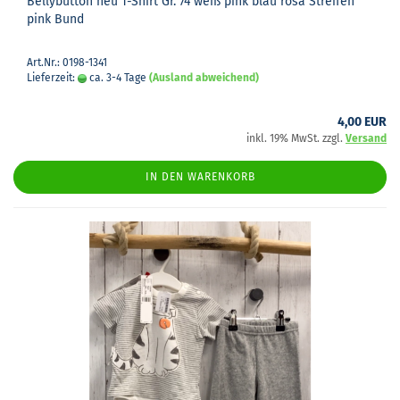
Bel­ly­but­ton neu T-​Shirt Gr. 74 weiß pink blau rosa Strei­fen
pink Bund
Art.Nr.: 0198-1341
Lieferzeit:
ca. 3-4 Tage
(Ausland abweichend)
4,00 EUR
inkl. 19% MwSt. zzgl.
Versand
IN DEN WARENKORB