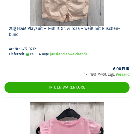
2tlg H&M Play­suit + T-​Shirt Gr. 74 rosa + weiß mit Rü­schen­
bund
Art.Nr.: 1477-0212
Lieferzeit:
ca. 3-4 Tage
(Ausland abweichend)
6,00 EUR
inkl. 19% MwSt. zzgl.
Versand
IN DEN WARENKORB