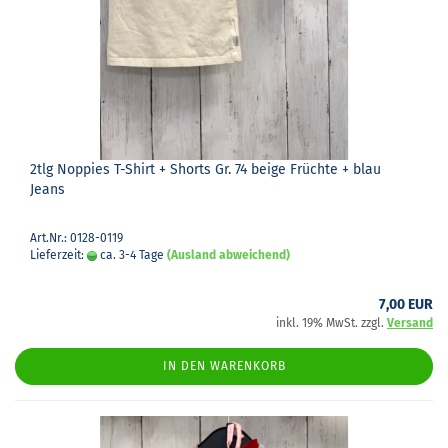
2tlg Nop­pies T-​Shirt + Shorts Gr. 74 beige Früch­te + blau
Jeans
Art.Nr.: 0128-0119
Lieferzeit:
ca. 3-4 Tage
(Ausland abweichend)
7,00 EUR
inkl. 19% MwSt. zzgl.
Versand
IN DEN WARENKORB