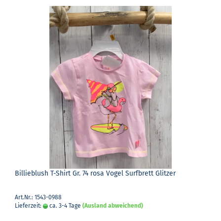
Bil­lieb­lush T-​Shirt Gr. 74 rosa Vogel Surf­brett Glit­zer
Art.Nr.: 1543-0988
Lieferzeit:
ca. 3-4 Tage
(Ausland abweichend)