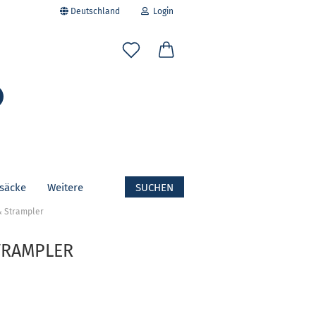
Deutschland
Login
-Mail
Suche...
asswort
fsäcke
Weitere
SUCHEN
to erstellen
& Strampler
swort vergessen?
TRAMPLER