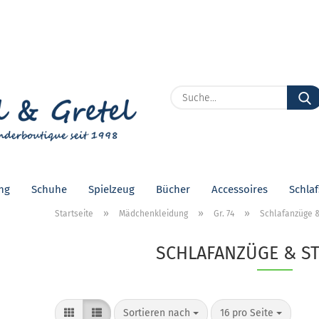
Lieferland
E
P
ng
Schuhe
Spielzeug
Bücher
Accessoires
Schla
Kon
»
»
»
Startseite
Mädchenkleidung
Gr. 74
Schlafanzüge 
Pas
SCHLAFANZÜGE & S
Sortieren nach
pro Seite
Sortieren nach
16 pro Seite