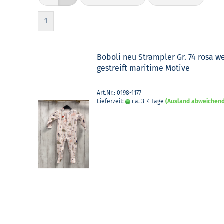
1
Bobo­li neu Stramp­ler Gr. 74 rosa w
ge­streift ma­ri­ti­me Mo­ti­ve
Art.Nr.: 0198-1177
Lieferzeit:
ca. 3-4 Tage
(Ausland abweichen