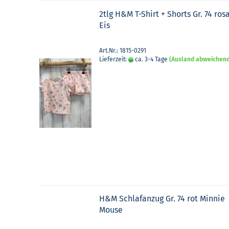
2tlg H&M T-​Shirt + Shorts Gr. 74 ros
Eis
Art.Nr.: 1815-0291
Lieferzeit:
ca. 3-4 Tage
(Ausland abweichen
H&M Schlaf­an­zug Gr. 74 rot Min­nie
Mouse