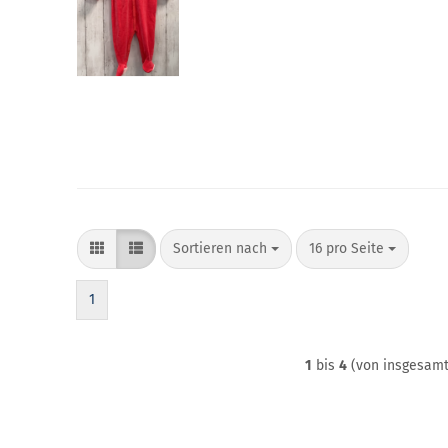
Sortieren nach
pro Seite
Sortieren nach
16 pro Seite
1
1
bis
4
(von insgesam