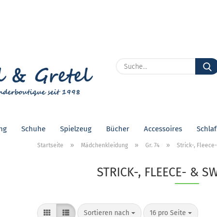
Lieferland
E
P
ng
Schuhe
Spielzeug
Bücher
Accessoires
Schla
Kon
»
»
»
Startseite
Mädchenkleidung
Gr. 74
Strick-, Fleec
Pas
STRICK-, FLEECE- & S
Sortieren nach
pro Seite
Sortieren nach
16 pro Seite