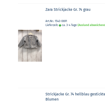
Zara Strick­ja­cke Gr. 74 grau
Art.Nr.: 1543-0691
Lieferzeit:
ca. 3-4 Tage
(Ausland abweichen
Strick­ja­cke Gr. 74 hell­blau ge­stick­t
Blu­men