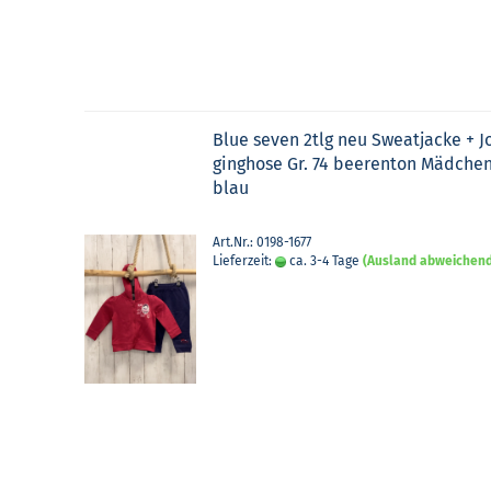
Blue seven 2tlg neu Sweat­ja­cke + J
ging­ho­se Gr. 74 bee­ren­ton Mäd­che
blau
Art.Nr.: 0198-1677
Lieferzeit:
ca. 3-4 Tage
(Ausland abweichen