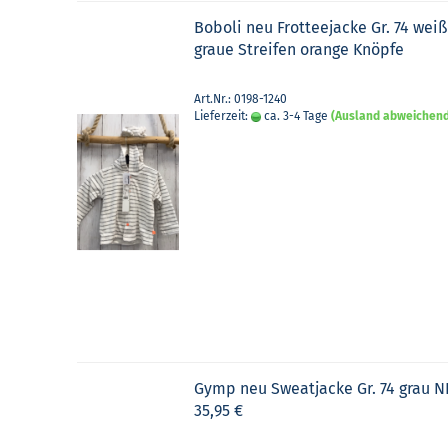
Bobo­li neu Frot­tee­ja­cke Gr. 74 weiß
graue Strei­fen oran­ge Knöp­fe
Art.Nr.: 0198-1240
Lieferzeit:
ca. 3-4 Tage
(Ausland abweichen
Gymp neu Sweat­ja­cke Gr. 74 grau N
35,95 €