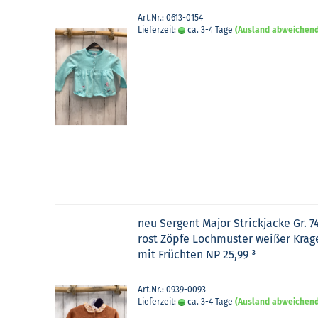
Art.Nr.: 0613-0154
Lieferzeit:
ca. 3-4 Tage
(Ausland abweichen
neu Ser­gent Major Strick­ja­cke Gr. 7
rost Zöpfe Loch­mus­ter wei­ßer Kra­
mit Früch­ten NP 25,99 ³
Art.Nr.: 0939-0093
Lieferzeit:
ca. 3-4 Tage
(Ausland abweichen