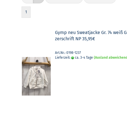
1
Gymp neu Sweat­ja­cke Gr. 74 weiß G
zer­schrift NP 35,95€
Art.Nr.: 0198-1237
Lieferzeit:
ca. 3-4 Tage
(Ausland abweichen