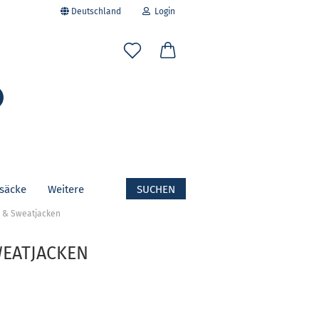
Deutschland
Login
-Mail
Suche...
asswort
fsäcke
Weitere
SUCHEN
to erstellen
e- & Sweatjacken
swort vergessen?
WEATJACKEN